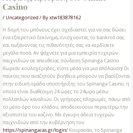
Casino
/
Uncategorized
/ By
xtw183878162
Η δομή του μπόνους έχει σχεδιαστεί για να σας δώσει
ένα εξαιρετικό ξεκίνημα, ενισχύοντας το bankroll σας
και αυξάνοντας τις πιθανότητές σας να κερδίσετε
μεγάλα ποσά. Αν ψάχνετε για μια εμπειρία τυχερών
παιχνιδιών σε απευθείας σύνδεση Spinanga Casino
δωρεάν κουλοχέρηδες, είστε μέσα για μια απόλαυση! Οι
παίκτες που αναζητούν βοήθεια μπορούν να βασίζονται
στην ειδική ομάδα υποστήριξης του Spinanga Casino, η
οποία είναι διαθέσιμη 24 ώρες το 24ωρο μέσω
πολλαπλών καναλιών. Οι γρήγορες πληρωμές, πάνω από
το μέσο όρο του κλάδου, αποδεικνύουν περαιτέρω την
αξιοπιστία του καζίνο. Με έγκυρη άδεια τυχερών
παιχνιδιών από την κυβέρνηση του
https://spinangacas.gr/login/
Κουρασάο, το Spinanga