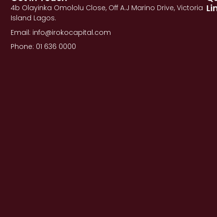
Li
4b Olayinka Omololu Close, Off A.J Marino Drive, Victoria
Island Lagos.
Email: info@irokocapital.com
Phone: 01 636 0000