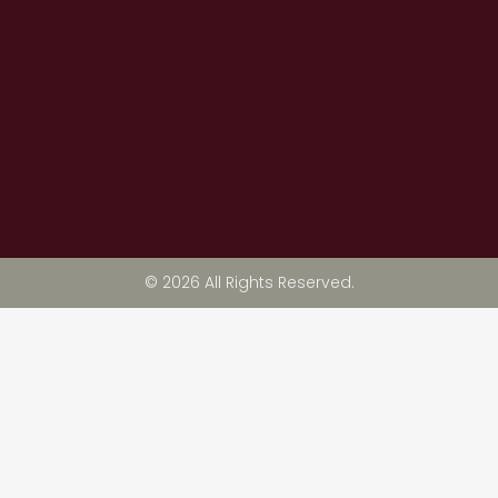
© 2026 All Rights Reserved.