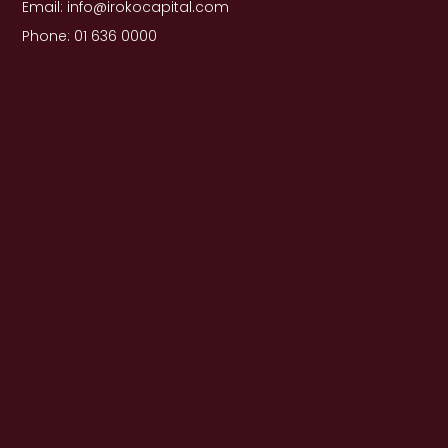
Email: info@irokocapital.com
Phone: 01 636 0000