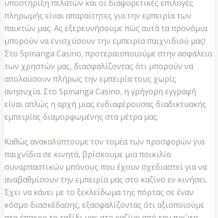
υποστήριξη πελατών και οι διαφορετικές επιλογές
πληρωμής είναι απαραίτητες για την εμπειρία των
παικτών μας. Ας εξερευνήσουμε πώς αυτά τα προνόμια
μπορούν να ενισχύσουν την εμπειρία παιχνιδιού μας!
Στο Spinanga Casino, προτεραιοποιούμε στην ασφάλεια
των χρηστών μας, διασφαλίζοντας ότι μπορούν να
απολαύσουν πλήρως την εμπειρία τους χωρίς
ανησυχία. Στο Spinanga Casino, η γρήγορη εγγραφή
είναι απλώς η αρχή μιας ενδιαφέρουσας διαδικτυακής
εμπειρίας διαμορφωμένης στα μέτρα μας.
Καθώς ανακαλύπτουμε τον τομέα των προσφορών για
παιχνίδια σε κινητά, βρίσκουμε μια ποικιλία
συναρπαστικών μπόνους που έχουν σχεδιαστεί για να
αναβαθμίσουν την εμπειρία μας στο καζίνο εν κινήσει.
Έχει να κάνει με το ξεκλείδωμα της πόρτας σε έναν
κόσμο διασκέδασης, εξασφαλίζοντας ότι αξιοποιούμε
στο έπακρο το ταξίδι μας στο καζίνο από την πρώτη