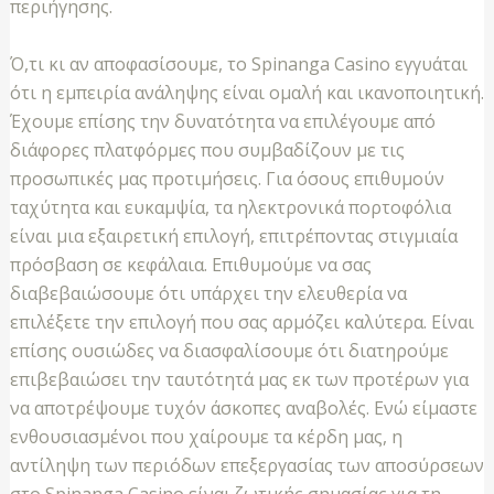
περιήγησης.
Ό,τι κι αν αποφασίσουμε, το Spinanga Casino εγγυάται
ότι η εμπειρία ανάληψης είναι ομαλή και ικανοποιητική.
Έχουμε επίσης την δυνατότητα να επιλέγουμε από
διάφορες πλατφόρμες που συμβαδίζουν με τις
προσωπικές μας προτιμήσεις. Για όσους επιθυμούν
ταχύτητα και ευκαμψία, τα ηλεκτρονικά πορτοφόλια
είναι μια εξαιρετική επιλογή, επιτρέποντας στιγμιαία
πρόσβαση σε κεφάλαια. Επιθυμούμε να σας
διαβεβαιώσουμε ότι υπάρχει την ελευθερία να
επιλέξετε την επιλογή που σας αρμόζει καλύτερα. Είναι
επίσης ουσιώδες να διασφαλίσουμε ότι διατηρούμε
επιβεβαιώσει την ταυτότητά μας εκ των προτέρων για
να αποτρέψουμε τυχόν άσκοπες αναβολές. Ενώ είμαστε
ενθουσιασμένοι που χαίρουμε τα κέρδη μας, η
αντίληψη των περιόδων επεξεργασίας των αποσύρσεων
στο Spinanga Casino είναι ζωτικής σημασίας για τη