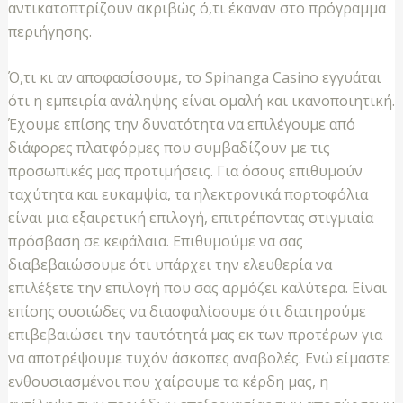
αντικατοπτρίζουν ακριβώς ό,τι έκαναν στο πρόγραμμα
περιήγησης.
Ό,τι κι αν αποφασίσουμε, το Spinanga Casino εγγυάται
ότι η εμπειρία ανάληψης είναι ομαλή και ικανοποιητική.
Έχουμε επίσης την δυνατότητα να επιλέγουμε από
διάφορες πλατφόρμες που συμβαδίζουν με τις
προσωπικές μας προτιμήσεις. Για όσους επιθυμούν
ταχύτητα και ευκαμψία, τα ηλεκτρονικά πορτοφόλια
είναι μια εξαιρετική επιλογή, επιτρέποντας στιγμιαία
πρόσβαση σε κεφάλαια. Επιθυμούμε να σας
διαβεβαιώσουμε ότι υπάρχει την ελευθερία να
επιλέξετε την επιλογή που σας αρμόζει καλύτερα. Είναι
επίσης ουσιώδες να διασφαλίσουμε ότι διατηρούμε
επιβεβαιώσει την ταυτότητά μας εκ των προτέρων για
να αποτρέψουμε τυχόν άσκοπες αναβολές. Ενώ είμαστε
ενθουσιασμένοι που χαίρουμε τα κέρδη μας, η