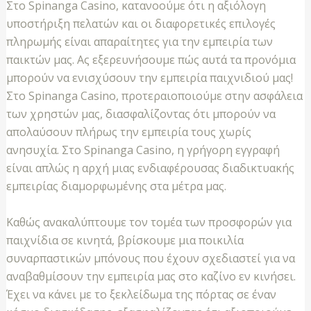
Στο Spinanga Casino, κατανοούμε ότι η αξιόλογη
υποστήριξη πελατών και οι διαφορετικές επιλογές
πληρωμής είναι απαραίτητες για την εμπειρία των
παικτών μας. Ας εξερευνήσουμε πώς αυτά τα προνόμια
μπορούν να ενισχύσουν την εμπειρία παιχνιδιού μας!
Στο Spinanga Casino, προτεραιοποιούμε στην ασφάλεια
των χρηστών μας, διασφαλίζοντας ότι μπορούν να
απολαύσουν πλήρως την εμπειρία τους χωρίς
ανησυχία. Στο Spinanga Casino, η γρήγορη εγγραφή
είναι απλώς η αρχή μιας ενδιαφέρουσας διαδικτυακής
εμπειρίας διαμορφωμένης στα μέτρα μας.
Καθώς ανακαλύπτουμε τον τομέα των προσφορών για
παιχνίδια σε κινητά, βρίσκουμε μια ποικιλία
συναρπαστικών μπόνους που έχουν σχεδιαστεί για να
αναβαθμίσουν την εμπειρία μας στο καζίνο εν κινήσει.
Έχει να κάνει με το ξεκλείδωμα της πόρτας σε έναν