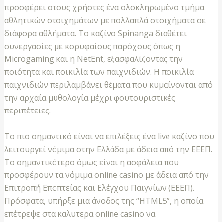
προσφέρει στους χρήστες ένα ολοκληρωμένο τμήμα
αθλητικών στοιχημάτων με πολλαπλά στοιχήματα σε
διάφορα αθλήματα. Το καζίνο Spinanga διαθέτει
συνεργασίες με κορυφαίους παρόχους όπως η
Microgaming και η NetEnt, εξασφαλίζοντας την
ποιότητα και ποικιλία των παιχνιδιών. Η ποικιλία
παιχνιδιών περιλαμβάνει θέματα που κυμαίνονται από
την αρχαία μυθολογία μέχρι φουτουριστικές
περιπέτειες.
Το πιο σημαντικό είναι να επιλέξεις ένα live καζίνο που
λειτουργεί νόμιμα στην Ελλάδα με άδεια από την ΕΕΕΠ.
Το σημαντικότερο όμως είναι η ασφάλεια που
προσφέρουν τα νόμιμα online casino με άδεια από την
Επιτροπή Εποπτείας και Ελέγχου Παιγνίων (ΕΕΕΠ).
Πρόσφατα, υπήρξε μια άνοδος της “HTML5”, η οποία
επέτρεψε στα καλυτερα online casino να