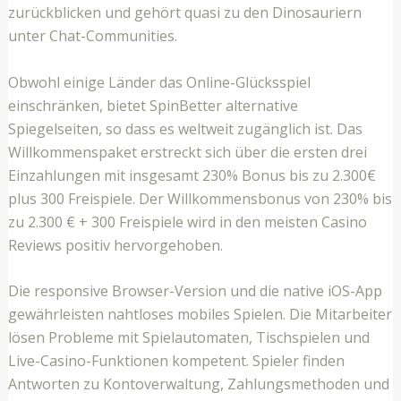
zurückblicken und gehört quasi zu den Dinosauriern
unter Chat-Communities.
Obwohl einige Länder das Online-Glücksspiel
einschränken, bietet SpinBetter alternative
Spiegelseiten, so dass es weltweit zugänglich ist. Das
Willkommenspaket erstreckt sich über die ersten drei
Einzahlungen mit insgesamt 230% Bonus bis zu 2.300€
plus 300 Freispiele. Der Willkommensbonus von 230% bis
zu 2.300 € + 300 Freispiele wird in den meisten Casino
Reviews positiv hervorgehoben.
Die responsive Browser-Version und die native iOS-App
gewährleisten nahtloses mobiles Spielen. Die Mitarbeiter
lösen Probleme mit Spielautomaten, Tischspielen und
Live-Casino-Funktionen kompetent. Spieler finden
Antworten zu Kontoverwaltung, Zahlungsmethoden und