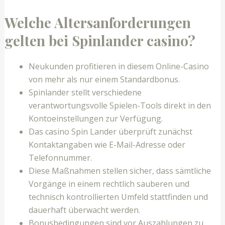
Welche Altersanforderungen
gelten bei Spinlander casino?
Neukunden profitieren in diesem Online-Casino
von mehr als nur einem Standardbonus.
Spinlander stellt verschiedene
verantwortungsvolle Spielen-Tools direkt in den
Kontoeinstellungen zur Verfügung.
Das casino Spin Lander überprüft zunächst
Kontaktangaben wie E-Mail-Adresse oder
Telefonnummer.
Diese Maßnahmen stellen sicher, dass sämtliche
Vorgänge in einem rechtlich sauberen und
technisch kontrollierten Umfeld stattfinden und
dauerhaft überwacht werden.
Bonusbedingungen sind vor Auszahlungen zu