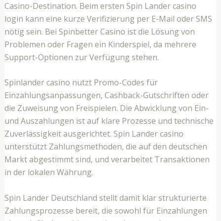
Casino-Destination. Beim ersten Spin Lander casino
login kann eine kurze Verifizierung per E-Mail oder SMS
nötig sein. Bei Spinbetter Casino ist die Lösung von
Problemen oder Fragen ein Kinderspiel, da mehrere
Support-Optionen zur Verfügung stehen.
Spinlander casino nutzt Promo-Codes für
Einzahlungsanpassungen, Cashback-Gutschriften oder
die Zuweisung von Freispielen. Die Abwicklung von Ein-
und Auszahlungen ist auf klare Prozesse und technische
Zuverlässigkeit ausgerichtet. Spin Lander casino
unterstützt Zahlungsmethoden, die auf den deutschen
Markt abgestimmt sind, und verarbeitet Transaktionen
in der lokalen Währung.
Spin Lander Deutschland stellt damit klar strukturierte
Zahlungsprozesse bereit, die sowohl für Einzahlungen