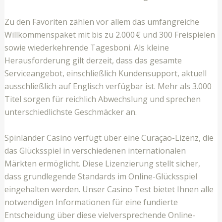
Zu den Favoriten zählen vor allem das umfangreiche
Willkommenspaket mit bis zu 2.000 € und 300 Freispielen
sowie wiederkehrende Tagesboni. Als kleine
Herausforderung gilt derzeit, dass das gesamte
Serviceangebot, einschließlich Kundensupport, aktuell
ausschließlich auf Englisch verfügbar ist. Mehr als 3.000
Titel sorgen für reichlich Abwechslung und sprechen
unterschiedlichste Geschmäcker an.
Spinlander Casino verfügt über eine Curaçao-Lizenz, die
das Glücksspiel in verschiedenen internationalen
Märkten ermöglicht. Diese Lizenzierung stellt sicher,
dass grundlegende Standards im Online-Glücksspiel
eingehalten werden. Unser Casino Test bietet Ihnen alle
notwendigen Informationen für eine fundierte
Entscheidung über diese vielversprechende Online-