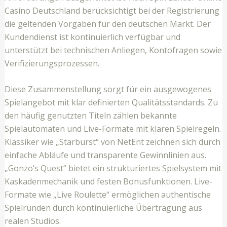
Casino Deutschland berücksichtigt bei der Registrierung
die geltenden Vorgaben für den deutschen Markt. Der
Kundendienst ist kontinuierlich verfügbar und
unterstützt bei technischen Anliegen, Kontofragen sowie
Verifizierungsprozessen.
Diese Zusammenstellung sorgt für ein ausgewogenes
Spielangebot mit klar definierten Qualitätsstandards. Zu
den häufig genutzten Titeln zählen bekannte
Spielautomaten und Live-Formate mit klaren Spielregeln.
Klassiker wie „Starburst“ von NetEnt zeichnen sich durch
einfache Abläufe und transparente Gewinnlinien aus.
„Gonzo’s Quest“ bietet ein strukturiertes Spielsystem mit
Kaskadenmechanik und festen Bonusfunktionen. Live-
Formate wie „Live Roulette“ ermöglichen authentische
Spielrunden durch kontinuierliche Übertragung aus
realen Studios.