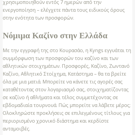
χρησιμοποιηθούν εντός 7 ημερών από την
ενεργοποίηση – ελέγχετε πάντα τους ειδικούς όρους
στην ενότητα των προσφορών.
Νόμιμα Καζίνο στην Ελλάδα
Με την εγγραφή της στο Κουρασάο, η Kyngs εγγυάται τη
συμμόρφωση των προσφορών του καζίνο και των
αθλητικών στοιχημάτων. Προσφορές, Καζίνο, Ζωντανό
Καζίνο, Αθλητικό Στοίχημα, Κατάστημα – θα τα βρείτε
όλα με μια ματιά. Μπορείτε να κάνετε τις αγορές σας
καταθέτοντας στον λογαριασμό σας, στοιχηματίζοντας
σε καζίνο ή αθλήματα και τέλος συμμετέχοντας σε
εβδομαδιαία τουρνουά. Πώς μπορείτε να λάβετε μέρος;
Ολοκληρώστε προκλήσεις σε επιλεγμένους τίτλους για
περιορισμένο χρονικό διάστημα και κερδίστε
ανταμοιβές.