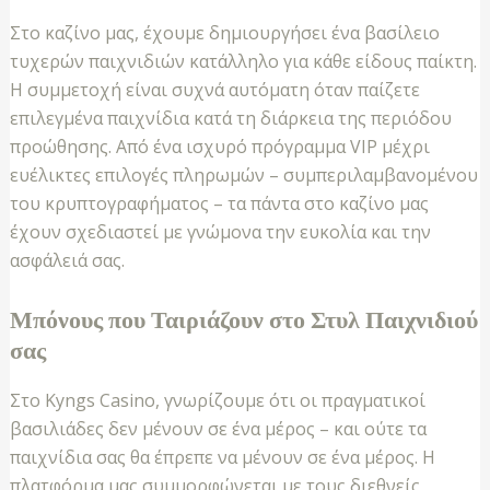
Στο καζίνο μας, έχουμε δημιουργήσει ένα βασίλειο
τυχερών παιχνιδιών κατάλληλο για κάθε είδους παίκτη.
Η συμμετοχή είναι συχνά αυτόματη όταν παίζετε
επιλεγμένα παιχνίδια κατά τη διάρκεια της περιόδου
προώθησης. Από ένα ισχυρό πρόγραμμα VIP μέχρι
ευέλικτες επιλογές πληρωμών – συμπεριλαμβανομένου
του κρυπτογραφήματος – τα πάντα στο καζίνο μας
έχουν σχεδιαστεί με γνώμονα την ευκολία και την
ασφάλειά σας.
Μπόνους που Ταιριάζουν στο Στυλ Παιχνιδιού
σας
Στο Kyngs Casino, γνωρίζουμε ότι οι πραγματικοί
βασιλιάδες δεν μένουν σε ένα μέρος – και ούτε τα
παιχνίδια σας θα έπρεπε να μένουν σε ένα μέρος. Η
πλατφόρμα μας συμμορφώνεται με τους διεθνείς