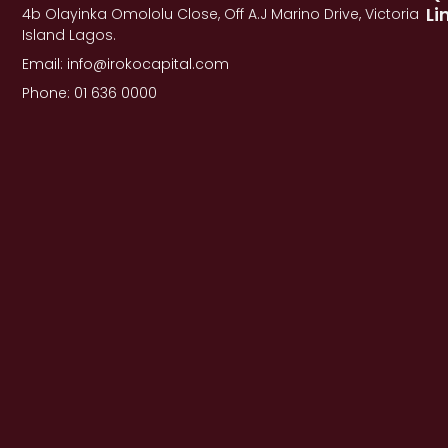
Li
4b Olayinka Omololu Close, Off A.J Marino Drive, Victoria
Island Lagos.
Email: info@irokocapital.com
Phone: 01 636 0000