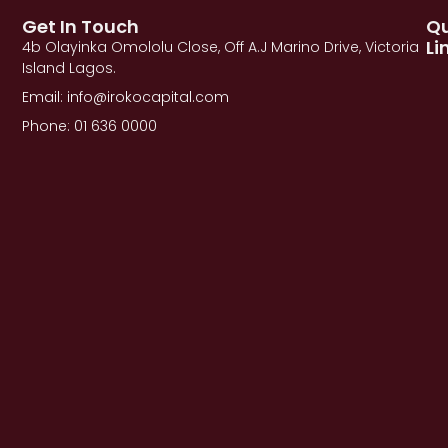
Get In Touch
Qu
Li
4b Olayinka Omololu Close, Off A.J Marino Drive, Victoria
Island Lagos.
Email: info@irokocapital.com
Phone: 01 636 0000