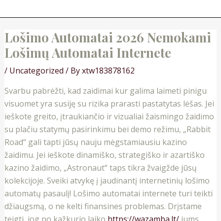
Lošimo Automatai 2026 Nemokami
Lošimų Automatai Internete
/
Uncategorized
/ By
xtw183878162
Svarbu pabrėžti, kad zaidimai kur galima laimeti pinigu
visuomet yra susiję su rizika prarasti pastatytas lėšas. Jei
ieškote greito, įtraukiančio ir vizualiai žaismingo žaidimo
su plačiu statymų pasirinkimu bei demo režimu, „Rabbit
Road“ gali tapti jūsų nauju mėgstamiausiu kazino
žaidimu. Jei ieškote dinamiško, strategiško ir azartiško
kazino žaidimo, „Astronaut“ taps tikra žvaigžde jūsų
kolekcijoje. Sveiki atvykę į jaudinantį internetinių lošimo
automatų pasaulį! Lošimo automatai internete turi teikti
džiaugsmą, o ne kelti finansines problemas. Drįstame
teigti, jog po kažkurio laiko
https://wazamba.lt/
jums