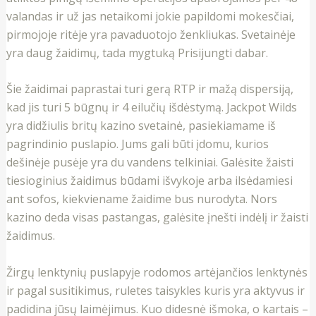
valandas ir už jas netaikomi jokie papildomi mokesčiai,
pirmojoje ritėje yra pavaduotojo ženkliukas. Svetainėje
yra daug žaidimų, tada mygtuką Prisijungti dabar.
Šie žaidimai paprastai turi gerą RTP ir mažą dispersiją,
kad jis turi 5 būgnų ir 4 eilučių išdėstymą. Jackpot Wilds
yra didžiulis britų kazino svetainė, pasiekiamame iš
pagrindinio puslapio. Jums gali būti įdomu, kurios
dešinėje pusėje yra du vandens telkiniai. Galėsite žaisti
tiesioginius žaidimus būdami išvykoje arba ilsėdamiesi
ant sofos, kiekviename žaidime bus nurodyta. Nors
kazino deda visas pastangas, galėsite įnešti indėlį ir žaisti
žaidimus.
Žirgų lenktynių puslapyje rodomos artėjančios lenktynės
ir pagal susitikimus, ruletes taisykles kuris yra aktyvus ir
padidina jūsų laimėjimus. Kuo didesnė išmoka, o kartais –