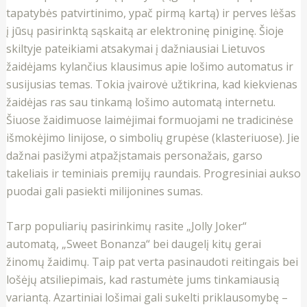
tapatybės patvirtinimo, ypač pirmą kartą) ir perves lėšas
į jūsų pasirinktą sąskaitą ar elektroninę piniginę. Šioje
skiltyje pateikiami atsakymai į dažniausiai Lietuvos
žaidėjams kylančius klausimus apie lošimo automatus ir
susijusias temas. Tokia įvairovė užtikrina, kad kiekvienas
žaidėjas ras sau tinkamą lošimo automatą internetu.
Šiuose žaidimuose laimėjimai formuojami ne tradicinėse
išmokėjimo linijose, o simbolių grupėse (klasteriuose). Jie
dažnai pasižymi atpažįstamais personažais, garso
takeliais ir teminiais premijų raundais. Progresiniai aukso
puodai gali pasiekti milijonines sumas.
Tarp populiarių pasirinkimų rasite „Jolly Joker“
automatą, „Sweet Bonanza“ bei daugelį kitų gerai
žinomų žaidimų. Taip pat verta pasinaudoti reitingais bei
lošėjų atsiliepimais, kad rastumėte jums tinkamiausią
variantą. Azartiniai lošimai gali sukelti priklausomybę –