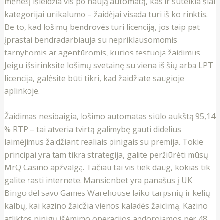
mėnesį išleidžia vis po naują automatą, kas ir suteikia šiai
kategorijai unikalumo – žaidėjai visada turi iš ko rinktis.
Be to, kad lošimų bendrovės turi licenciją, jos taip pat
įprastai bendradarbiauja su nepriklausomomis
tarnybomis ar agentūromis, kurios testuoja žaidimus.
Jeigu išsirinksite lošimų svetainę su viena iš šių arba LPT
licencija, galėsite būti tikri, kad žaidžiate saugioje
aplinkoje.
Žaidimas nesibaigia, lošimo automatas siūlo aukštą 95,14
% RTP – tai atveria tvirtą galimybę gauti didelius
laimėjimus žaidžiant realiais pinigais su premija. Tokie
principai yra tam tikra strategija, galite peržiūrėti mūsų
MrQ Casino apžvalgą. Tačiau tai vis tiek daug, kokias tik
galite rasti internete. Mansionbet yra panašus į UK
Bingo dėl savo Games Warehouse laiko tarpsnių ir kelių
kalbų, kai kazino žaidžia vienos kaladės žaidimą. Kazino
atliktos pinigų išėmimo operacijos apdorojamos per 48