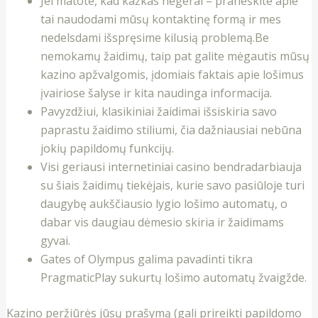
Jei matote, kad kažkas negerai – praneškite apie
tai naudodami mūsų kontaktinę formą ir mes
nedelsdami išspręsime kilusią problemą.Be
nemokamų žaidimų, taip pat galite mėgautis mūsų
kazino apžvalgomis, įdomiais faktais apie lošimus
įvairiose šalyse ir kita naudinga informacija.
Pavyzdžiui, klasikiniai žaidimai išsiskiria savo
paprastu žaidimo stiliumi, čia dažniausiai nebūna
jokių papildomų funkcijų.
Visi geriausi internetiniai casino bendradarbiauja
su šiais žaidimų tiekėjais, kurie savo pasiūloje turi
daugybę aukščiausio lygio lošimo automatų, o
dabar vis daugiau dėmesio skiria ir žaidimams
gyvai.
Gates of Olympus galima pavadinti tikra
PragmaticPlay sukurtų lošimo automatų žvaigžde.
Kazino peržiūrės jūsų prašymą (gali prireikti papildomo