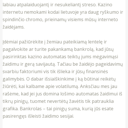
labiau atpalaiduojantį ir nesukeliantį streso. Kazino
internetu nemokami kodai lietuvoje yra daug ryškumo ir
spindinčio chromo, prieinamų visiems mūsų interneto
žaidėjams.
Įdėmiai pažiūrėkite į žemiau pateikiamą lentelę ir
pagalvokite ar turite pakankamą bankrolą, kad jūsų
pasirinktas kazino automatas teiktų jums mėgavimąsi
žaidimu ir gerą savijautą. Tačiau be žaidėjo pageidavimų
svarbiu faktoriumi vis tik išlieka ir jūsų finansinės
galimybės. O dabar išsiaiškinkime į ką būtinai reikėtų
žiūrėti, kai kalbame apie volatilumą. Anksčiau mes jau
rašėme, kad jei jus domina lošimo automatas žaidimui iš
tikrų pinigų, tuomet nevertėtų žavėtis tik patrauklia
grafika. Bankrolas – tai pinigų suma, kurią jūs esate
pasirengęs išleisti žaidimo sesijai.