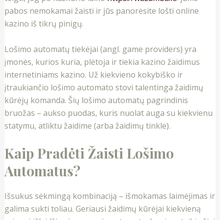
pabos nemokamai žaisti ir jūs panorėsite lošti online
kazino iš tikrų pinigų.
Lošimo automatų tiekėjai (angl. game providers) yra
įmonės, kurios kuria, plėtoja ir tiekia kazino žaidimus
internetiniams kazino. Už kiekvieno kokybiško ir
įtraukiančio lošimo automato stovi talentinga žaidimų
kūrėjų komanda. Šių lošimo automatų pagrindinis
bruožas – aukso puodas, kuris nuolat auga su kiekvienu
statymu, atliktu žaidime (arba žaidimų tinkle).
Kaip Pradėti Žaisti Lošimo
Automatus?
Išsukus sėkmingą kombinaciją – išmokamas laimėjimas ir
galima sukti toliau. Geriausi žaidimų kūrėjai kiekvieną