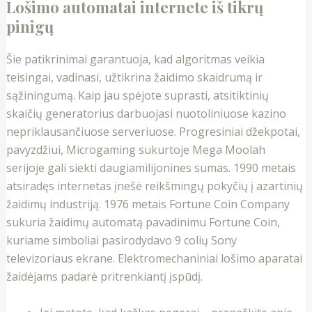
Lošimo automatai internete iš tikrų
pinigų
Šie patikrinimai garantuoja, kad algoritmas veikia
teisingai, vadinasi, užtikrina žaidimo skaidrumą ir
sąžiningumą. Kaip jau spėjote suprasti, atsitiktinių
skaičių generatorius darbuojasi nuotoliniuose kazino
nepriklausančiuose serveriuose. Progresiniai džekpotai,
pavyzdžiui, Microgaming sukurtoje Mega Moolah
serijoje gali siekti daugiamilijonines sumas. 1990 metais
atsiradęs internetas įnešė reikšmingų pokyčių į azartinių
žaidimų industriją. 1976 metais Fortune Coin Company
sukuria žaidimų automatą pavadinimu Fortune Coin,
kuriame simboliai pasirodydavo 9 colių Sony
televizoriaus ekrane. Elektromechaniniai lošimo aparatai
žaidėjams padarė pritrenkiantį įspūdį.