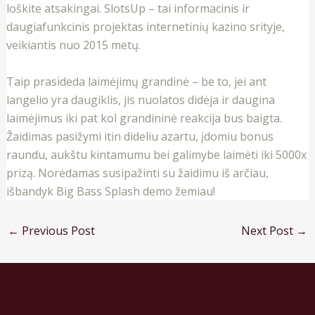
loškite atsakingai. SlotsUp – tai informacinis ir
daugiafunkcinis projektas internetinių kazino srityje,
veikiantis nuo 2015 metų.
Taip prasideda laimėjimų grandinė – be to, jei ant
langelio yra daugiklis, jis nuolatos didėja ir daugina
laimėjimus iki pat kol grandininė reakcija bus baigta.
Žaidimas pasižymi itin dideliu azartu, įdomiu bonus
raundu, aukštu kintamumu bei galimybe laimėti iki 5000x
prizą. Norėdamas susipažinti su žaidimu iš arčiau,
išbandyk Big Bass Splash demo žemiau!
←
Previous Post
Next Post
→