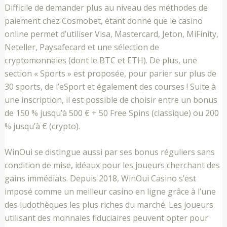
Difficile de demander plus au niveau des méthodes de
paiement chez Cosmobet, étant donné que le casino
online permet d’utiliser Visa, Mastercard, Jeton, MiFinity,
Neteller, Paysafecard et une sélection de
cryptomonnaies (dont le BTC et ETH). De plus, une
section « Sports » est proposée, pour parier sur plus de
30 sports, de l’eSport et également des courses ! Suite à
une inscription, il est possible de choisir entre un bonus
de 150 % jusqu’à 500 € + 50 Free Spins (classique) ou 200
% jusqu’à € (crypto).
WinOui se distingue aussi par ses bonus réguliers sans
condition de mise, idéaux pour les joueurs cherchant des
gains immédiats. Depuis 2018, WinOui Casino s’est
imposé comme un meilleur casino en ligne grâce à l’une
des ludothèques les plus riches du marché. Les joueurs
utilisant des monnaies fiduciaires peuvent opter pour