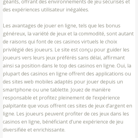
géants, offrant des environnements de jeu sécurisés et
des expériences utilisateur inégalées.
Les avantages de jouer en ligne, tels que les bonus
généreux, la variété de jeux et la commodité, sont autant
de raisons qui font de ces casinos virtuels le choix
privilégié des joueurs. Le site est conçu pour guider les
joueurs vers leurs jeux préférés sans délai, affirmant
ainsi sa position dans le top des casinos en ligne. Oui, la
plupart des casinos en ligne offrent des applications ou
des sites web mobiles adaptés pour jouer depuis un
smartphone ou une tablette. Jouez de manière
responsable et profitez pleinement de l’expérience
palpitante que vous offrent ces sites de jeux d’argent en
ligne. Les joueurs peuvent profiter de ces jeux dans les
casinos en ligne, bénéficiant d’une expérience de jeu
diversifiée et enrichissante.