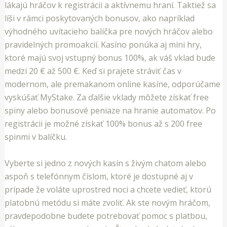
lákajú hráčov k registrácii a aktívnemu hraní. Taktiež sa
líši v rámci poskytovaných bonusov, ako napríklad
výhodného uvítacieho balíčka pre nových hráčov alebo
pravidelných promoakcií. Kasíno ponúka aj mini hry,
ktoré majú svoj vstupný bonus 100%, ak váš vklad bude
medzi 20 € až 500 €. Keď si prajete stráviť čas v
modernom, ale premakanom online kasíne, odporúčame
vyskúšať MyStake. Za ďalšie vklady môžete získať free
spiny alebo bonusové peniaze na hranie automatov. Po
registrácii je možné získať 100% bonus až s 200 free
spinmi v balíčku.
Vyberte si jedno z nových kasín s živým chatom alebo
aspoň s telefónnym číslom, ktoré je dostupné aj v
prípade že voláte uprostred noci a chcete vedieť, ktorú
platobnú metódu si máte zvoliť. Ak ste novým hráčom,
pravdepodobne budete potrebovať pomoc s platbou,