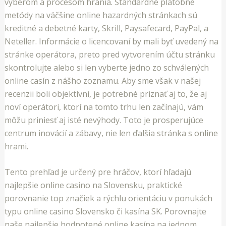
výberom a procesom hrania. Štandardné platobné
metódy na väčšine online hazardných stránkach sú
kreditné a debetné karty, Skrill, Paysafecard, PayPal, a
Neteller. Informácie o licencovaní by mali byť uvedený na
stránke operátora, preto pred vytvorením účtu stránku
skontrolujte alebo si len vyberte jedno zo schválených
online casín z nášho zoznamu. Aby sme však v našej
recenzii boli objektívni, je potrebné priznať aj to, že aj
noví operátori, ktorí na tomto trhu len začínajú, vám
môžu priniesť aj isté nevýhody. Toto je prosperujúce
centrum inovácií a zábavy, nie len ďalšia stránka s online
hrami.
Tento prehľad je určený pre hráčov, ktorí hľadajú
najlepšie online casino na Slovensku, praktické
porovnanie top značiek a rýchlu orientáciu v ponukách
typu online casino Slovensko či kasína SK. Porovnajte
naše najlepšie hodnotené online kasína na jednom