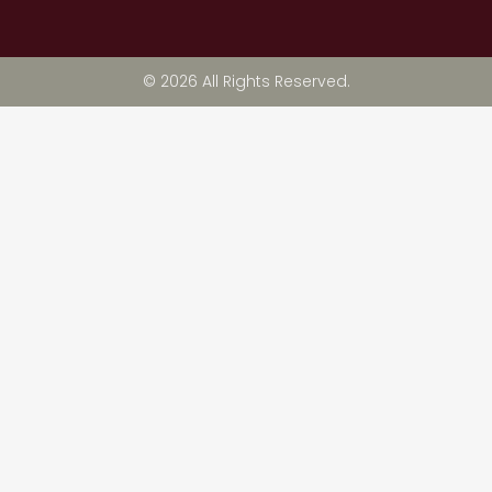
© 2026 All Rights Reserved.