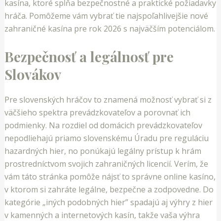
kasína, ktoré spĺňa bezpečnostné a praktické požiadavky
hráča. Pomôžeme vám vybrať tie najspoľahlivejšie nové
zahraničné kasína pre rok 2026 s najväčším potenciálom.
Bezpečnosť a legálnosť pre
Slovákov
Pre slovenských hráčov to znamená možnosť vybrať si z
väčšieho spektra prevádzkovateľov a porovnať ich
podmienky. Na rozdiel od domácich prevádzkovateľov
nepodliehajú priamo slovenskému Úradu pre reguláciu
hazardných hier, no ponúkajú legálny prístup k hrám
prostredníctvom svojich zahraničných licencií. Verím, že
vám táto stránka pomôže nájsť to správne online kasíno,
v ktorom si zahráte legálne, bezpečne a zodpovedne. Do
kategórie „iných podobných hier” spadajú aj výhry z hier
v kamenných a internetových kasín, takže vaša výhra