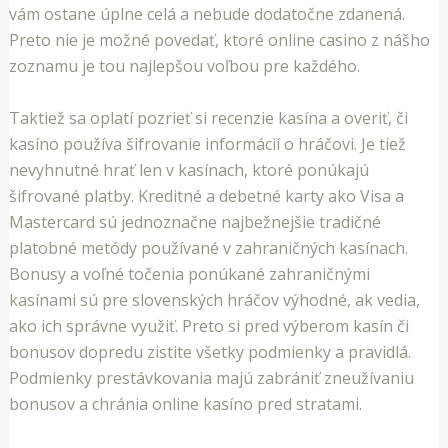
vám ostane úplne celá a nebude dodatočne zdanená.
Preto nie je možné povedať, ktoré online casino z nášho
zoznamu je tou najlepšou voľbou pre každého.
Taktiež sa oplatí pozrieť si recenzie kasína a overiť, či
kasíno používa šifrovanie informácií o hráčovi. Je tiež
nevyhnutné hrať len v kasínach, ktoré ponúkajú
šifrované platby. Kreditné a debetné karty ako Visa a
Mastercard sú jednoznačne najbežnejšie tradičné
platobné metódy používané v zahraničných kasínach.
Bonusy a voľné točenia ponúkané zahraničnými
kasínami sú pre slovenských hráčov výhodné, ak vedia,
ako ich správne využiť. Preto si pred výberom kasín či
bonusov dopredu zistite všetky podmienky a pravidlá.
Podmienky prestávkovania majú zabrániť zneužívaniu
bonusov a chránia online kasíno pred stratami.