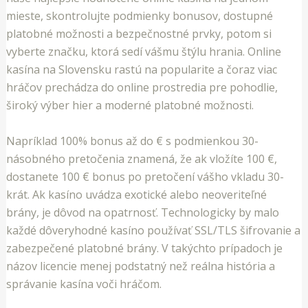
mieste, skontrolujte podmienky bonusov, dostupné
platobné možnosti a bezpečnostné prvky, potom si
vyberte značku, ktorá sedí vášmu štýlu hrania. Online
kasína na Slovensku rastú na popularite a čoraz viac
hráčov prechádza do online prostredia pre pohodlie,
široký výber hier a moderné platobné možnosti.
Napríklad 100% bonus až do € s podmienkou 30-
násobného pretočenia znamená, že ak vložíte 100 €,
dostanete 100 € bonus po pretočení vášho vkladu 30-
krát. Ak kasíno uvádza exotické alebo neoveriteľné
brány, je dôvod na opatrnosť. Technologicky by malo
každé dôveryhodné kasíno používať SSL/TLS šifrovanie a
zabezpečené platobné brány. V takýchto prípadoch je
názov licencie menej podstatný než reálna história a
správanie kasína voči hráčom.