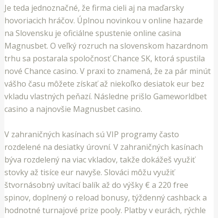
Je teda jednoznačné, že firma cieli aj na maďarsky
hovoriacich hráčov. Úplnou novinkou v online hazarde
na Slovensku je oficiálne spustenie online casina
Magnusbet. O veľký rozruch na slovenskom hazardnom
trhu sa postarala spoločnosť Chance SK, ktorá spustila
nové Chance casino. V praxi to znamená, že za pár minút
vášho času môžete získať až niekoľko desiatok eur bez
vkladu vlastných peňazí. Následne prišlo Gameworldbet
casino a najnovšie Magnusbet casino.
V zahraničných kasínach sú VIP programy často
rozdelené na desiatky úrovní. V zahraničných kasínach
býva rozdelený na viac vkladov, takže dokážeš využiť
stovky až tisíce eur navyše. Slováci môžu využiť
štvornásobný uvítací balík až do výšky € a 220 free
spinov, doplnený o reload bonusy, týždenný cashback a
hodnotné turnajové prize pooly. Platby v eurách, rýchle