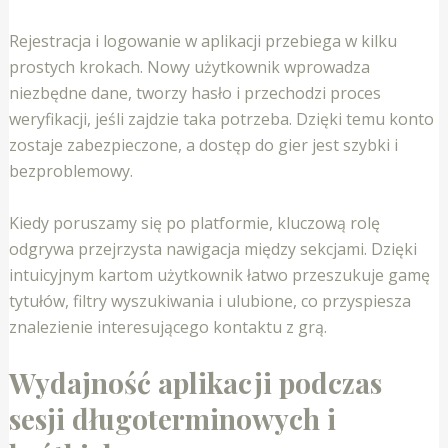
Rejestracja i logowanie w aplikacji przebiega w kilku
prostych krokach. Nowy użytkownik wprowadza
niezbędne dane, tworzy hasło i przechodzi proces
weryfikacji, jeśli zajdzie taka potrzeba. Dzięki temu konto
zostaje zabezpieczone, a dostęp do gier jest szybki i
bezproblemowy.
Kiedy poruszamy się po platformie, kluczową rolę
odgrywa przejrzysta nawigacja między sekcjami. Dzięki
intuicyjnym kartom użytkownik łatwo przeszukuje gamę
tytułów, filtry wyszukiwania i ulubione, co przyspiesza
znalezienie interesującego kontaktu z grą.
Wydajność aplikacji podczas
sesji długoterminowych i