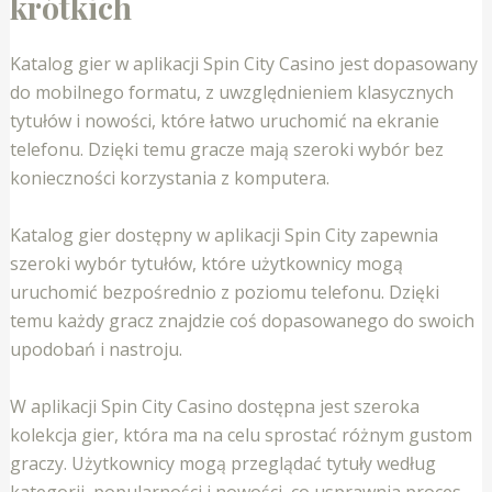
krótkich
Katalog gier w aplikacji Spin City Casino jest dopasowany
do mobilnego formatu, z uwzględnieniem klasycznych
tytułów i nowości, które łatwo uruchomić na ekranie
telefonu. Dzięki temu gracze mają szeroki wybór bez
konieczności korzystania z komputera.
Katalog gier dostępny w aplikacji Spin City zapewnia
szeroki wybór tytułów, które użytkownicy mogą
uruchomić bezpośrednio z poziomu telefonu. Dzięki
temu każdy gracz znajdzie coś dopasowanego do swoich
upodobań i nastroju.
W aplikacji Spin City Casino dostępna jest szeroka
kolekcja gier, która ma na celu sprostać różnym gustom
graczy. Użytkownicy mogą przeglądać tytuły według
kategorii, popularności i nowości, co usprawnia proces