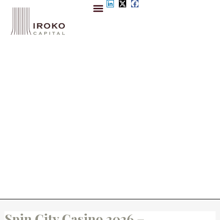
L
X
F
Menu
Skip
Post
i
-
a
OUR BUSINESSES
n
t
c
to
navigation
k
w
e
content
e
i
b
d
t
o
i
t
o
n
e
k
r
Spin City Casino 2026 –