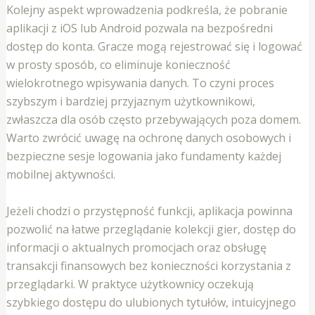
Kolejny aspekt wprowadzenia podkreśla, że pobranie
aplikacji z iOS lub Android pozwala na bezpośredni
dostęp do konta. Gracze mogą rejestrować się i logować
w prosty sposób, co eliminuje konieczność
wielokrotnego wpisywania danych. To czyni proces
szybszym i bardziej przyjaznym użytkownikowi,
zwłaszcza dla osób często przebywających poza domem.
Warto zwrócić uwagę na ochronę danych osobowych i
bezpieczne sesje logowania jako fundamenty każdej
mobilnej aktywności.
Jeżeli chodzi o przystępność funkcji, aplikacja powinna
pozwolić na łatwe przeglądanie kolekcji gier, dostęp do
informacji o aktualnych promocjach oraz obsługę
transakcji finansowych bez konieczności korzystania z
przeglądarki. W praktyce użytkownicy oczekują
szybkiego dostępu do ulubionych tytułów, intuicyjnego