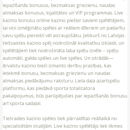
iepazīšanās bonusus, bezmaksas griezienu, naudas
atmaksas bonusus, lojalitātes un VIP programmas. Live
kazino bonusu online kazino piešķir saviem spēlētājiem,
lai viņi izmēģinātu spēles ar reāliem dīleriem un padarītu
savu spēļu pieredzi vēl aizraujošāku. Jebkurš no Latvijas
tiešsaistes kazino spēj nodrošināt kvalitatīvu izklaidi, un
spēlētājiem tiek nodrošināta laba spēļu izvēle – spēļu
automāti, galda spēles un live spēles. Un otrādāk—
ārvalstu kazino bieži izmanto derību prasības, kas
ietekmē bonusu, bezmaksas griezienu un naudas
atmaksas piedāvājumu raksturu. Liela daļa azartspēļu
platformu, kas piedāvā sporta totalizatora
pakalpojumus, būs parūpējušies par iepazīšanās bonusu
arī sporta sadaļai.
Tiešraides kazino spēles tiek pārraidītas reāllaikā no
specializētām studijām. Live kazino spēlētājs liek likmes