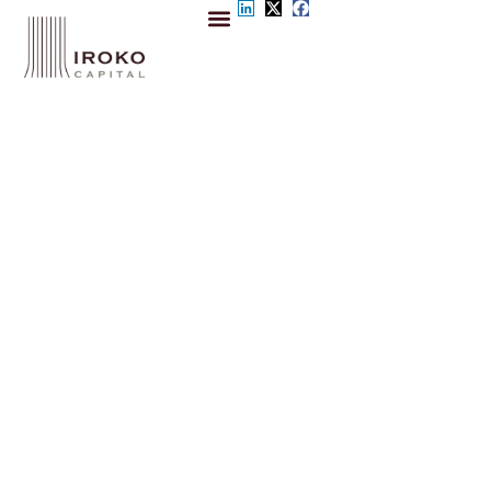
L
X
F
Menu
Skip
Post
i
-
a
OUR BUSINESSES
n
t
c
to
navigation
k
w
e
content
e
i
b
d
t
o
i
t
o
n
e
k
r