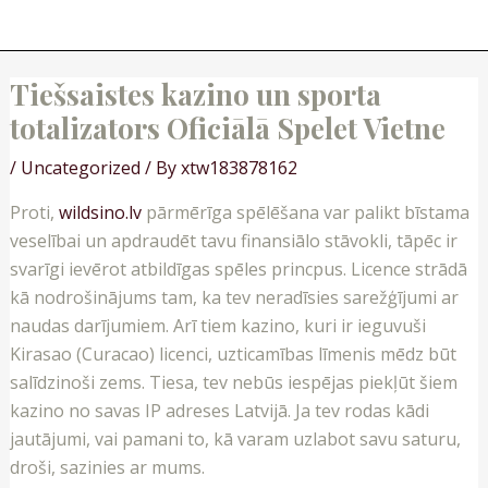
Tiešsaistes kazino un sporta
totalizators Oficiālā Spelet Vietne
/
Uncategorized
/ By
xtw183878162
Proti,
wildsino.lv
pārmērīga spēlēšana var palikt bīstama
veselībai un apdraudēt tavu finansiālo stāvokli, tāpēc ir
svarīgi ievērot atbildīgas spēles princpus. Licence strādā
kā nodrošinājums tam, ka tev neradīsies sarežģījumi ar
naudas darījumiem. Arī tiem kazino, kuri ir ieguvuši
Kirasao (Curacao) licenci, uzticamības līmenis mēdz būt
salīdzinoši zems. Tiesa, tev nebūs iespējas piekļūt šiem
kazino no savas IP adreses Latvijā. Ja tev rodas kādi
jautājumi, vai pamani to, kā varam uzlabot savu saturu,
droši, sazinies ar mums.