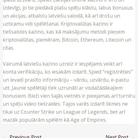
izdevīgi, jo tie piedāvā plašu spēļu klāstu, labus bonusus
un akcijas, atbalstu latviešu valodā, kā arī drošu un
uzticamu vidi spēlēšanai. Kriptovalūtas kazino ir
tiešsaistes kazino, kas kā maksājumu metodi pieņem
kriptovalūtas, piemēram, Bitcoin, Ethereum, Litecoin un
citas.
Vairumā latviešu kazino uzreiz ir iespējams veikt arī
konta verifikāciju, ko iesakām izdarīt. Spied “reģistrēties”
un ievadi prasīto informāciju – vārdu, uzvārdu, e-pastu
utt. Jaunie spēlētāji tiek uzrunāti ar visdažādākajiem
bonusiem. Bieži vien šajās vietnēs ir pieejamas arī turnīru
un spēļu video tiešraides. Tajos varēs izdarīt likmes ne
tikai uz Counter Strike un League of Legends, bet arī
mazāk populārām spēlēm kā Age of Empires.
←
Previous Post
Next Post
→