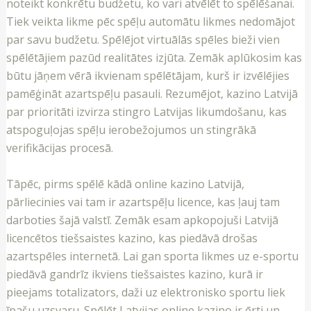
noteikt konkrētu budžetu, ko vari atvēlēt to spēlēšanai.
Tiek veikta likme pēc spēļu automātu likmes nedomājot
par savu budžetu. Spēlējot virtuālās spēles bieži vien
spēlētājiem pazūd realitātes izjūta. Zemāk aplūkosim kas
būtu jāņem vērā ikvienam spēlētājam, kurš ir izvēlējies
pamēģināt azartspēļu pasauli. Rezumējot, kazino Latvijā
par prioritāti izvirza stingro Latvijas likumdošanu, kas
atspoguļojas spēļu ierobežojumos un stingrākā
verifikācijas procesā.
Tāpēc, pirms spēlē kādā online kazino Latvijā,
pārliecinies vai tam ir azartspēļu licence, kas ļauj tam
darboties šajā valstī. Zemāk esam apkopojuši Latvijā
licencētos tiešsaistes kazino, kas piedāvā drošas
azartspēles internetā. Lai gan sporta likmes uz e-sportu
piedāvā gandrīz ikviens tiešsaistes kazino, kurā ir
pieejams totalizators, daži uz elektronisko sportu liek
īpašu uzsvaru. Spēlēt Latvijas online kazino ir ērti un