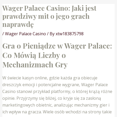
Wager Palace Casino: Jaki jest
prawdziwy mit o jego grach
naprawdę
/
Wager Palace Casino
/ By
xtw183875798
Gra o Pieniądze w Wager Palace:
Co Mówią Liczby o
Mechanizmach Gry
W świecie kasyn online, gdzie każda gra obiecuje
dreszczyk emocji i potencjalne wygrane, Wager Palace
Casino stanowi przykład platformy, o której krążą różne
opinie. Przyjrzymy się bliżej, co kryje się za zasłoną
marketingowych obietnic, analizując mechanizmy gier i
ich wpływ na gracza. Wiele osób wchodzi na strony takie