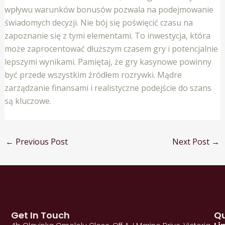
wpływu warunków bonusów pozwala na podejmowanie
świadomych decyzji. Nie bój się poświęcić czasu na
zapoznanie się z tymi elementami. To inwestycja, która
może zaprocentować dłuższym czasem gry i potencjalnie
lepszymi wynikami. Pamiętaj, że gry kasynowe powinny
być przede wszystkim źródłem rozrywki. Mądre
zarządzanie finansami i realistyczne podejście do szans
są kluczowe.
←
Previous Post
Next Post
→
Get In Touch
Qu