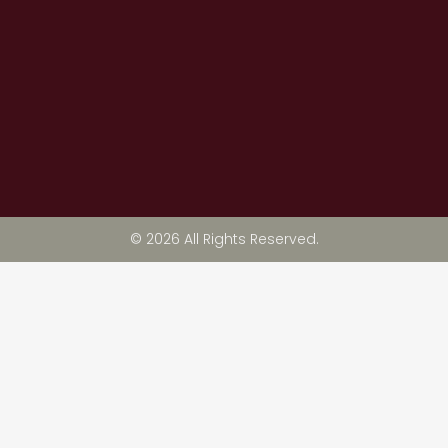
© 2026 All Rights Reserved.