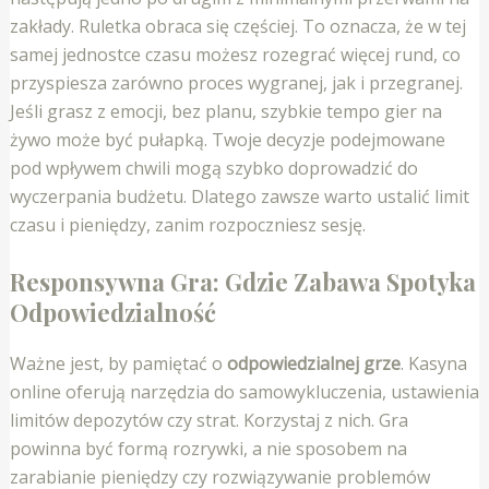
zakłady. Ruletka obraca się częściej. To oznacza, że w tej
samej jednostce czasu możesz rozegrać więcej rund, co
przyspiesza zarówno proces wygranej, jak i przegranej.
Jeśli grasz z emocji, bez planu, szybkie tempo gier na
żywo może być pułapką. Twoje decyzje podejmowane
pod wpływem chwili mogą szybko doprowadzić do
wyczerpania budżetu. Dlatego zawsze warto ustalić limit
czasu i pieniędzy, zanim rozpoczniesz sesję.
Responsywna Gra: Gdzie Zabawa Spotyka
Odpowiedzialność
Ważne jest, by pamiętać o
odpowiedzialnej grze
. Kasyna
online oferują narzędzia do samowykluczenia, ustawienia
limitów depozytów czy strat. Korzystaj z nich. Gra
powinna być formą rozrywki, a nie sposobem na
zarabianie pieniędzy czy rozwiązywanie problemów