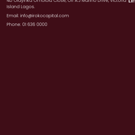
Li
4b Olayinka Omololu Close, Off A.J Marino Drive, Victoria
Island Lagos.
Email: info@irokocapital.com
Phone: 01 636 0000