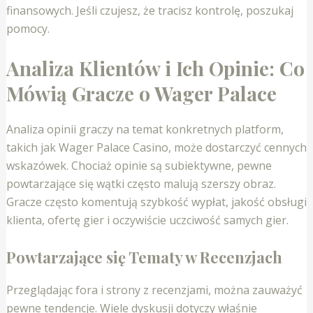
finansowych. Jeśli czujesz, że tracisz kontrolę, poszukaj
pomocy.
Analiza Klientów i Ich Opinie: Co
Mówią Gracze o Wager Palace
Analiza opinii graczy na temat konkretnych platform,
takich jak Wager Palace Casino, może dostarczyć cennych
wskazówek. Chociaż opinie są subiektywne, pewne
powtarzające się wątki często malują szerszy obraz.
Gracze często komentują szybkość wypłat, jakość obsługi
klienta, ofertę gier i oczywiście uczciwość samych gier.
Powtarzające się Tematy w Recenzjach
Przeglądając fora i strony z recenzjami, można zauważyć
pewne tendencje. Wiele dyskusji dotyczy właśnie