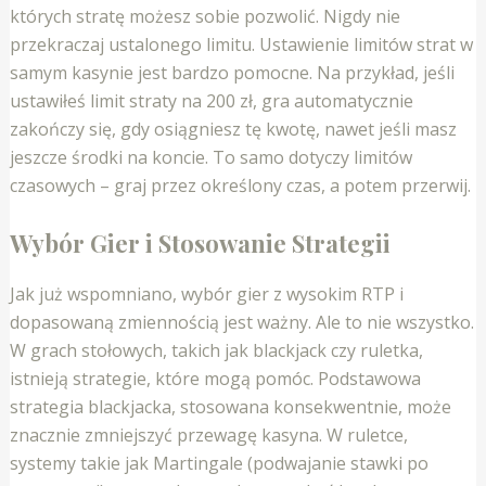
których stratę możesz sobie pozwolić. Nigdy nie
przekraczaj ustalonego limitu. Ustawienie limitów strat w
samym kasynie jest bardzo pomocne. Na przykład, jeśli
ustawiłeś limit straty na 200 zł, gra automatycznie
zakończy się, gdy osiągniesz tę kwotę, nawet jeśli masz
jeszcze środki na koncie. To samo dotyczy limitów
czasowych – graj przez określony czas, a potem przerwij.
Wybór Gier i Stosowanie Strategii
Jak już wspomniano, wybór gier z wysokim RTP i
dopasowaną zmiennością jest ważny. Ale to nie wszystko.
W grach stołowych, takich jak blackjack czy ruletka,
istnieją strategie, które mogą pomóc. Podstawowa
strategia blackjacka, stosowana konsekwentnie, może
znacznie zmniejszyć przewagę kasyna. W ruletce,
systemy takie jak Martingale (podwajanie stawki po