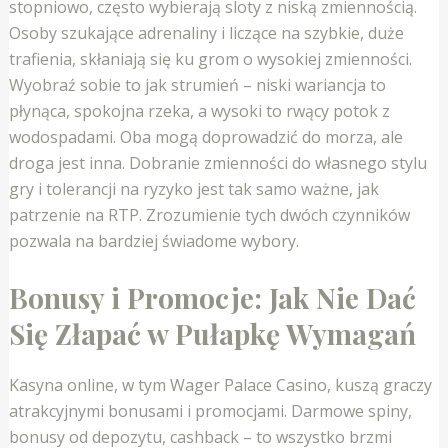
stopniowo, często wybierają sloty z niską zmiennością.
Osoby szukające adrenaliny i liczące na szybkie, duże
trafienia, skłaniają się ku grom o wysokiej zmienności.
Wyobraź sobie to jak strumień – niski wariancja to
płynąca, spokojna rzeka, a wysoki to rwący potok z
wodospadami. Oba mogą doprowadzić do morza, ale
droga jest inna. Dobranie zmienności do własnego stylu
gry i tolerancji na ryzyko jest tak samo ważne, jak
patrzenie na RTP. Zrozumienie tych dwóch czynników
pozwala na bardziej świadome wybory.
Bonusy i Promocje: Jak Nie Dać
Się Złapać w Pułapkę Wymagań
Kasyna online, w tym Wager Palace Casino, kuszą graczy
atrakcyjnymi bonusami i promocjami. Darmowe spiny,
bonusy od depozytu, cashback – to wszystko brzmi