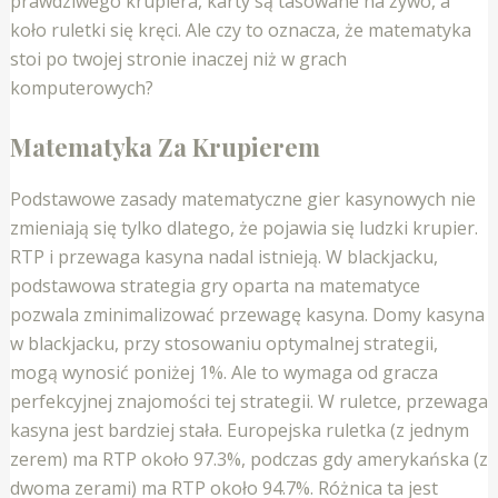
prawdziwego krupiera, karty są tasowane na żywo, a
koło ruletki się kręci. Ale czy to oznacza, że matematyka
stoi po twojej stronie inaczej niż w grach
komputerowych?
Matematyka Za Krupierem
Podstawowe zasady matematyczne gier kasynowych nie
zmieniają się tylko dlatego, że pojawia się ludzki krupier.
RTP i przewaga kasyna nadal istnieją. W blackjacku,
podstawowa strategia gry oparta na matematyce
pozwala zminimalizować przewagę kasyna. Domy kasyna
w blackjacku, przy stosowaniu optymalnej strategii,
mogą wynosić poniżej 1%. Ale to wymaga od gracza
perfekcyjnej znajomości tej strategii. W ruletce, przewaga
kasyna jest bardziej stała. Europejska ruletka (z jednym
zerem) ma RTP około 97.3%, podczas gdy amerykańska (z
dwoma zerami) ma RTP około 94.7%. Różnica ta jest