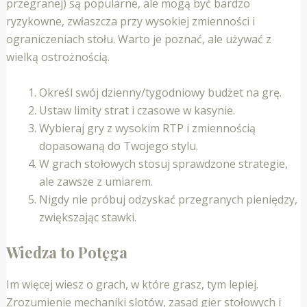
przegranej) są popularne, ale mogą być bardzo
ryzykowne, zwłaszcza przy wysokiej zmienności i
ograniczeniach stołu. Warto je poznać, ale używać z
wielką ostrożnością.
Określ swój dzienny/tygodniowy budżet na grę.
Ustaw limity strat i czasowe w kasynie.
Wybieraj gry z wysokim RTP i zmiennością
dopasowaną do Twojego stylu.
W grach stołowych stosuj sprawdzone strategie,
ale zawsze z umiarem.
Nigdy nie próbuj odzyskać przegranych pieniędzy,
zwiększając stawki.
Wiedza to Potęga
Im więcej wiesz o grach, w które grasz, tym lepiej.
Zrozumienie mechaniki slotów, zasad gier stołowych i