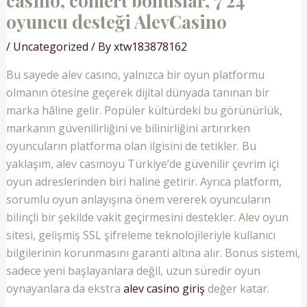
casino, cömert bonuslar, 7 24
oyuncu desteği AlevCasino
/
Uncategorized
/ By
xtw183878162
Bu sayede alev casıno, yalnızca bir oyun platformu
olmanın ötesine geçerek dijital dünyada tanınan bir
marka hâline gelir. Popüler kültürdeki bu görünürlük,
markanın güvenilirliğini ve bilinirliğini artırırken
oyuncuların platforma olan ilgisini de tetikler. Bu
yaklaşım, alev casınoyu Türkiye’de güvenilir çevrim içi
oyun adreslerinden biri haline getirir. Ayrıca platform,
sorumlu oyun anlayışına önem vererek oyuncuların
bilinçli bir şekilde vakit geçirmesini destekler. Alev oyun
sitesi, gelişmiş SSL şifreleme teknolojileriyle kullanıcı
bilgilerinin korunmasını garanti altına alır. Bonus sistemi,
sadece yeni başlayanlara değil, uzun süredir oyun
oynayanlara da ekstra
alev casino giriş
değer katar.