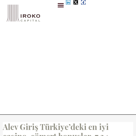
L
X
F
Menu
Skip
Post
i
-
a
OUR BUSINESSES
n
t
c
to
navigation
k
w
e
content
e
i
b
d
t
o
i
t
o
n
e
k
r
Alev Giriş Türkiye’deki en iyi