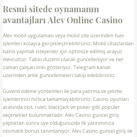
Resmi sitede oynamanın
avantajları Alev Online Casino
Alev mobil uygulaması veya mobil site üzerinden tüm
işlemleri kolayca gerçekleştirebilirsiniz. Mobil cihazlardan
bahis yapmak isteyenler için optimize edilmiş arayüz
mevcuttur. Tablo düzenli olarak güncelleniyor ve her
zaman çalışan linki gösteriyor. Telegram kanalı
üzerinden anlık güncellemeleri takip edebilirsiniz.
Güvenli ödeme yöntemleri ile para yatırma ve çekme
işlemlerinizi hızlıca tamamlayabilirsiniz. Casino oyunları
arasında slot, rulet, blackjack ve poker gibi popüler
seçenekler bulunmaktadır. Alev Casino güncel giriş
yaptıktan sonra üye olduğunuzda ilk yatırımınıza
otomatik bonus tanımlanıyor. Alev Casino güncel giriş ile