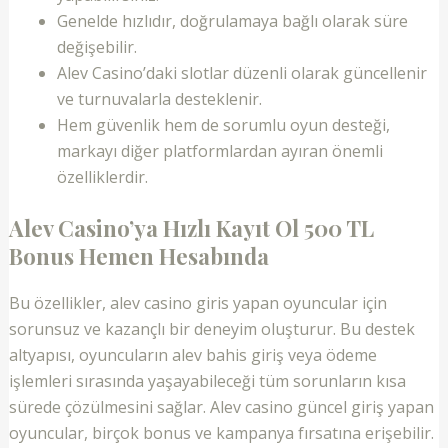
Genelde hızlıdır, doğrulamaya bağlı olarak süre
değişebilir.
Alev Casino’daki slotlar düzenli olarak güncellenir
ve turnuvalarla desteklenir.
Hem güvenlik hem de sorumlu oyun desteği,
markayı diğer platformlardan ayıran önemli
özelliklerdir.
Alev Casino’ya Hızlı Kayıt Ol 500 TL
Bonus Hemen Hesabında
Bu özellikler, alev casino giris yapan oyuncular için
sorunsuz ve kazançlı bir deneyim oluşturur. Bu destek
altyapısı, oyuncuların alev bahis giriş veya ödeme
işlemleri sırasında yaşayabileceği tüm sorunların kısa
sürede çözülmesini sağlar. Alev casino güncel giriş yapan
oyuncular, birçok bonus ve kampanya fırsatına erişebilir.